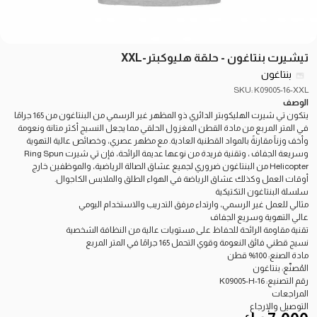
تيشيرت بنتاغون - حلقة هليوكبتر-XXL
بنتاغون
SKU: K09005-16-XXL
الوصف
يتكون تي شيرت الهليكوبتر الدائري ذو المظهر غير الرسمي من البنتاغون من 165 جرامًا
في المتر المربع من مادة القطن المغزول الحلقي مما يجعل النسيج أكثر متانة ونعومة
وأخف وزناً مقارنةً بالمواد القطنية العادية. مع مظهر عصري، وخصائص عالية التهوية
وسريعة الجفاف ، وتقنية فريدة من نوعها عديمة الرائحة، فإن تي شيرت Ring Spun
Helicopter من البنتاغون ضروري لجميع عشاق الصالة الرياضية، والموظفين خارج
أوقات العمل وكذلك عشاق الرياضة في الهواء الطلق والملابس الكاجوال.
سلسلة البنتاغون التكتيكية
مثالي للعمل غير الرسمي، وارتداء مرفق التدريب والاستخدام اليومي
عالي التهوية وسريع الجفاف
تقنية مقاومة الرائحة للحفاظ على مستويات عالية من النظافة الشخصية
نسيج قطني فائق النعومة وقوي التحمل 165 جرامًا في المتر المربع
مادة الصنع: 100% قطن
المُصنّع: بنتاغون
رقم التصنيع: K09005-H-16
المراجعات
التوصيل والإرجاع