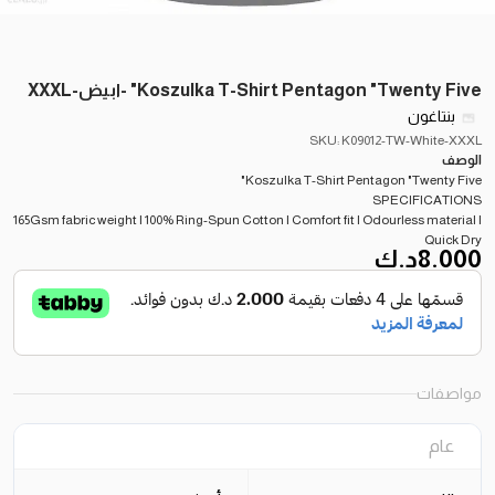
Koszulka T-Shirt Pentagon "Twenty Five" -ابيض-XXXL
بنتاغون
SKU: K09012-TW-White-XXXL
الوصف
Koszulka T-Shirt Pentagon "Twenty Five"
SPECIFICATIONS
165Gsm fabric weight | 100% Ring-Spun Cotton | Comfort fit | Odourless material |
Quick Dry
8.000
د.ك
مواصفات
عام