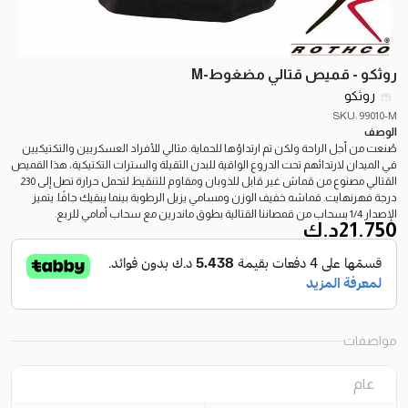
روثكو - قميص قتالي مضغوط-M
روثكو
SKU: 99010-M
الوصف
صُنعت من أجل الراحة ولكن تم ارتداؤها للحماية. مثالي للأفراد العسكريين والتكتيكيين
في الميدان لارتدائهم تحت الدروع الواقية للبدن الثقيلة والسترات التكتيكية، هذا القميص
القتالي مصنوع من قماش غير قابل للذوبان ومقاوم للتنقيط لتحمل حرارة تصل إلى 230
درجة فهرنهايت. قماشه خفيف الوزن ومسامي يزيل الرطوبة بينما يبقيك جافًا. يتميز
الإصدار 1/4 بسحاب من قمصاننا القتالية بطوق ماندرين مع سحاب أمامي للربع.
21.750
د.ك
مواصفات
عام