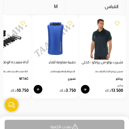
القياس
M
تشيرت بولو من روثكو - كحلي
حقيبة مقاومة للماء
أداة متعددة الوظائ
قميص "روثكو" للأداء أثناء الخدمة…
- الحقيبة الجافة المقاومة للماء…
- أداة متعددة الاستخدامات عالية…
روثكو
تعبوي
MTAC
يبدأ من
10.750
3.750
13.500
د.ك
د.ك
د.ك
نفدت الكمية