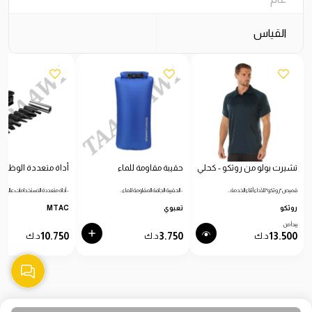
القياس
تشيرت بولو من روثكو - كحلي
حقيبة مقاومة للماء
أداة متعددة الوظائ
قميص "روثكو" للأداء أثناء الخدمة…
- الحقيبة الجافة المقاومة للماء…
- أداة متعددة الاستخدامات عالية…
روثكو
تعبوي
MTAC
يبدأ من
10.750
3.750
13.500
د.ك
د.ك
د.ك