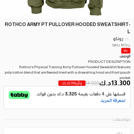
ROTHCO ARMY PT PULLOVER HOODED SWEATSHIRT-
L
روثكو
SKU: 9172-L
-5%
الوصف
PRODUCT DESCRIPTION
Rothco's Physical Training Army Pullover Hooded Sweatshirt features
poly/cotton blend that are fleeced lined with a drawstring hood and front pouch
pocket.
13.300
د.ك
14.000
وفّر
0.700
د.ك
مواصفات
عام