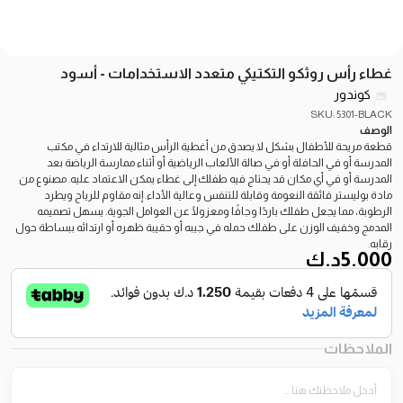
غطاء رأس روثكو التكتيكي متعدد الاستخدامات - أسود
كوندور
SKU: 5301-BLACK
الوصف
قطعة مريحة للأطفال بشكل لا يصدق من أغطية الرأس مثالية للارتداء في مكتب
المدرسة أو في الحافلة أو في صالة الألعاب الرياضية أو أثناء ممارسة الرياضة بعد
المدرسة أو في أي مكان قد يحتاج فيه طفلك إلى غطاء يمكن الاعتماد عليه. مصنوع من
مادة بوليستر فائقة النعومة وقابلة للتنفس وعالية الأداء. إنه مقاوم للرياح ويطرد
الرطوبة، مما يجعل طفلك باردًا وجافًا ومعزولًا عن العوامل الجوية. يسهل تصميمه
المدمج وخفيف الوزن على طفلك حمله في جيبه أو حقيبة ظهره أو ارتدائه ببساطة حول
رقابه.
5.000
د.ك
الملاحظات