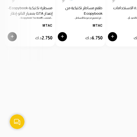
ة الاستخدامات
طقم مساطر تكتيكية من
مسطرة تكتيكية Ecopybook-
Ecopybook
إصدار GTA بمعيار الناتو-إطار
دائرية
 للصيد، أو…
- تم تصميم مجموعة المساطر…
- Ecopybook Tactical®، صُممت…
- من
أزرق
C
MTAC
MTAC
0
2.750
6.750
ك
د.ك
د.ك