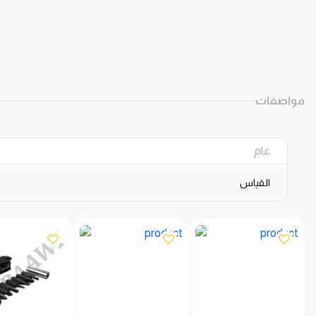
مواصفات
عام
القياس