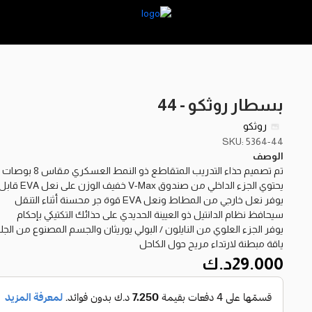
بسطار روثكو - 44
روثكو
SKU: 5364-44
الوصف
تم تصميم حذاء التدريب المتقاطع ذو النمط العسكري مقاس 8 بوصات مع الراحة والدعم الذي يوفره حذاء الجري
يحتوي الجزء الداخلي من صندوق V-Max خفيف الوزن على نعل EVA قابل للإزالة وفتحتين لتهوية الشاشة للحفاظ على قدميك باردة
يوفر نعل خارجي من المطاط ونعل EVA قوة جر محسنة أثناء التنقل
سيحافظ نظام الدانتيل ذو العيينة الحديدي على حذائك التكتيكي بإحكام
يوفر الجزء العلوي من النايلون / البولي يوريثان والجسم المصنوع من الج
ياقة مبطنة لارتداء مريح حول الكاحل
29.000
د.ك