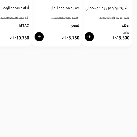
تشيرت بولو من روثكو - كحلي
حقيبة مقاومة للماء
أداة متعددة الوظائ
قميص "روثكو" للأداء أثناء الخدمة…
- الحقيبة الجافة المقاومة للماء…
- أداة متعددة الاستخدامات عالية…
روثكو
تعبوي
MTAC
يبدأ من
10.750
3.750
13.500
د.ك
د.ك
د.ك