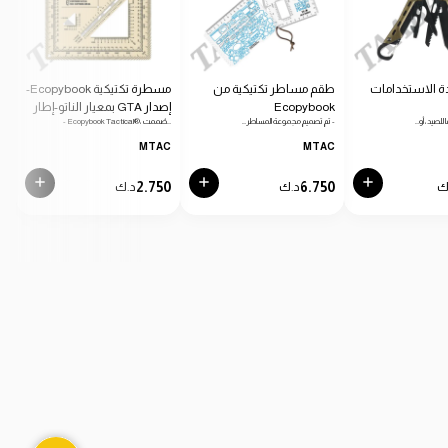
ة الاستخدامات
طقم مساطر تكتيكية من
مسطرة تكتيكية Ecopybook-
Ecopybook
إصدار GTA بمعيار الناتو-إطار
دائرية
 للصيد، أو…
- تم تصميم مجموعة المساطر…
- Ecopybook Tactical®، صُممت…
- من
أزرق
C
MTAC
MTAC
0
2.750
6.750
ك
د.ك
د.ك