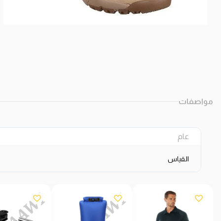
مواصفات
عام
القياس