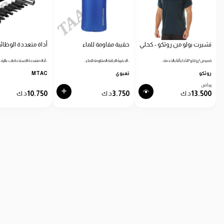
تشيرت بولو من روثكو - كحلي
حقيبة مقاومة للماء
أداة متعددة الوظائ
قميص "روثكو" للأداء أثناء الخدمة…
- الحقيبة الجافة المقاومة للماء…
- أداة متعددة الاستخدامات عالية…
روثكو
تعبوي
MTAC
يبدأ من
10.750
3.750
13.500
د.ك
د.ك
د.ك