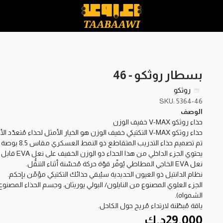
بسطار روثكو - 46
روثكو
SKU: 5364-46
الوصف
حذاء روثكو V-MAX خفيف الوزن
حذاء روثكو V-MAX التكتيكي خفيف الوزن هو الخيار الأمثل لحذاء مُتعدّد الأغراض بنمطٍ عسكري.
تم تصميم حذاء التدريب المتقاطع ذو النمط العسكري مقاس 8.5 بوصة ليوفّر الراحة ويُساعد على الجري.
يحتوي الجزء الداخلي من هذا الحذاء ذو الوزن الخفيف على نعل EVA قابل للإزالة، وفتحتين تهوية للحفاظ على برودة القدمين.
نعل EVA الخاجي المطاطي يُوفّر قوّة حركة مُحسّنة أثناء التنقُّل.
نظام الدانتيل ذو العيون الحديدية سيُبقي حذائك التكتيكي مؤمّن بإحكم.
الجزء العلوي المصنوع من النايلون/ البولي يوريثان، وجسم الحذاء المصنوع 
الشمواه).
ياقة مُبطّنة لارتداء مُريح حول الكاحل.
29.000
د.ك