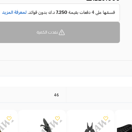
نفدت الكمية
46