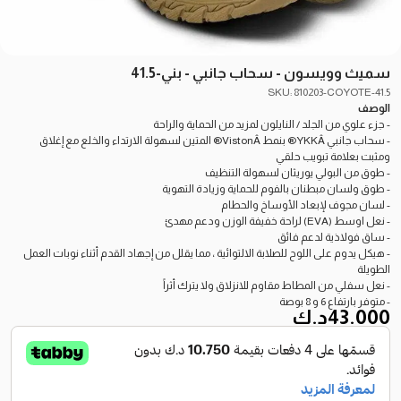
سميث وويسون - سحاب جانبي - بني-41.5
SKU: 810203-COYOTE-41.5
الوصف
- جزء علوي من الجلد / النايلون لمزيد من الحماية والراحة
- سحاب جانبي YKKÂ® بنمط VistonÂ® المتين لسهولة الارتداء والخلع مع إغلاق
ومثبت بعلامة تبويب حلقي
- طوق من البولي يوريثان لسهولة التنظيف
- طوق ولسان مبطنان بالفوم للحماية وزيادة التهوية
- لسان مجوف لإبعاد الأوساخ والحطام
- نعل اوسط (EVA) لراحة خفيفة الوزن ودعم مهدئ
- ساق فولاذية لدعم فائق
- هيكل يدوم على اللوح للصلابة الالتوائية ، مما يقلل من إجهاد القدم أثناء نوبات العمل
الطويلة
- نعل سفلي من المطاط مقاوم للانزلاق ولا يترك أثراً
- متوفر بارتفاع 6 و 8 بوصة
43.000
د.ك