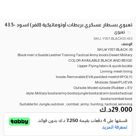
تعبوي بسطار عسكري بربطات آوتوماتيكية (الفر) اسود -43.5
تعبوي
SKU: Y057-BLACK01-43.5
الوصف
SKU# Y057-BLACK-38
Black men’s Suede Leather Training Tactical Army boots Desert Military
COLOR AVAILABLE BLACK AND BEIGE
Upper: Flying fabric & quick buckle
Linning: mesh lining
Insole: Removable EVA padded mesh(HIPOLY)
Midsole: Steel/PU/EVA
Outsole: Model outsole (Rubber + EV
style: Military boots/army boots/jungle boots/storm boots/tactical
boots/combat boot
Suitable for Jungle,outdoor , combat ,army, hunting, tactical,serviving
29.000
د.ك