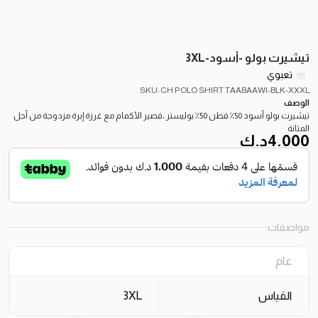
تيشيرت بولو -أسود-3XL
تعبوي
SKU: CH POLO SHIRT TAABAAWI-BLK-XXXL
الوصف
تيشيرت بولو أسود 50٪ قطن 50٪ بوليستر ،قصير الأكمام مع غرزة إبرة مزدوجة من أجل
المتانة
4.000
د.ك
مواصفات
عام
القياس
3XL