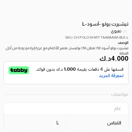
تيشيرت بولو -أسود-L
تعبوي
SKU: CH POLO SHIRT TAABAAWI-BLK-L
الوصف
تيشيرت بولو أسود 50٪ قطن 50٪ بوليستر ،قصير الأكمام مع غرزة إبرة مزدوجة من أجل
المتانة
4.000
د.ك
مواصفات
عام
القياس
L