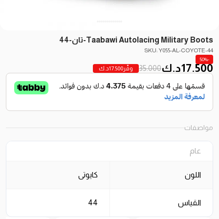
Taabawi Autolacing Military Boots-تان-44
SKU: Y055-AL-COYOTE-44
-50%
17.500
د.ك
35.000
وفّر
17.500
د.ك
مواصفات
عام
اللون
كايوتى
القياس
44