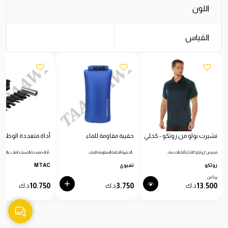
اللون
القياس
تشيرت بولو من روثكو - كحلي
حقيبة مقاومة للماء
أداة متعددة الوظائ
قميص "روثكو" للأداء أثناء الخدمة…
- الحقيبة الجافة المقاومة للماء…
- أداة متعددة الاستخدامات عالية…
روثكو
تعبوي
MTAC
يبدأ من
10.750
3.750
13.500
د.ك
د.ك
د.ك