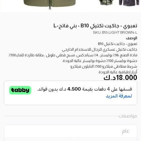
تعبوي - جاكيت تكتيكي B10 - بني فاتح-L
SKU: B10-LIGHT BROWN-L
الوصف
تعبوي - جاكيت تكتيكي B10
جاكيت تكتيكي عسكري للرجال للاستخدام الخارجي.
مادة الصنع: 96٪ بوليستر ، 4٪ سباندكس، نسيج قطني طويل ، بطانة طاردة للماء 100٪
حشوة بوليستر 100٪ حشوة بوليستر عالية الجودة.
شريط مطاطي فيلكرو 100٪ النايلون فيلكرو
أزرار إطباقية عالية الجودة
18.000
د.ك
مواصفات
عام