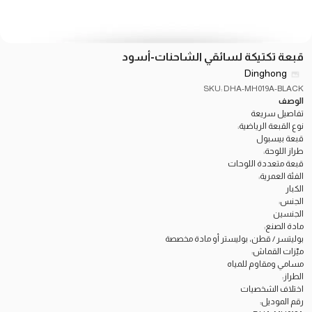
قبعة تكتيكة لسائقي الشاحنات-أسود
Dinghong
SKU: DHA-MH019A-BLACK
الوصف
تفاصيل سريعة
نوع القبعة الرياضية:
قبعة بيسبول
طراز اللوحة:
قبعة متعددة اللوحات
الفئة العمرية:
الكبار
الجنس:
الجنسين
مادة الصنع:
بوليتسر / قطن، بوليستر أو مادة مخصصة
ميّزات القماش:
مسامي ومقاوم للمياه
الطراز:
اختلاف الشخصيات
رقم الموديل: