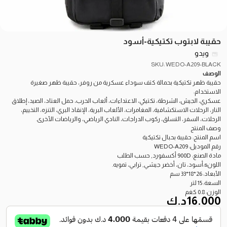
حقيبة لابتوب تكتيكية-أسود
ويدو
SKU: WEDO-A209-BLACK
الوصف
حقيبة ظهر تكتيكية بحمالة كتف سوداء عسكرية من روفر، حقيبة ظهر صغيرة
الاستخدام:
عسكري، الجيش، الشرطة، تكتيكي، الاعتداءات، ألعاب الحرب، حمل العتاد، الصيد، إطلاق
النار، الرحلات الاستكشافية، المغامرات، الألعاب البرية، الإنقاذ البري، التنزه، التخييم،
الرحلات، السفر، التسلق، ركوب الدراجات، النادي الرياضي، والرياضات الأخرى.
وصف المنتج
اسم المنتج: حقيبة بحبال تكتيكية
رقم الموديل: WEDO-A209
مادة الصنع: 900D أكسفورد, حسب الطلب
اللونs:أسود، تان، أخضر جيشي, ترابي، تمويه.
الأبعاد: 26*18*33 سم
السعة: 15 لتر
الوزن: 0.8 كغم
16.000
د.ك