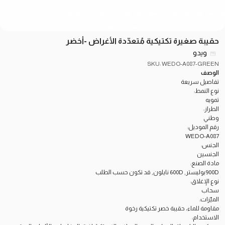
حقيبة صغيرة تكتيكية مُتعدّدة الأغراض -أخضر
ويدو
SKU: WEDO-A087-GREEN
الوصف
تفاصيل سريعة
نوع النمط:
تمويه
الطراز:
وطني
رقم الموديل:
WEDO-A087
الجنس:
الجنسين
مادة الصنع:
900Dبوليستر, 600D نايلون, قد تكون حسب الطلب
نوع الإغلاق:
سحاب
الميّزات:
مقاومة للماء، حقيبة خصر تكتيكية رخوة
الاستخدام: