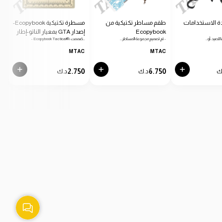
ة الاستخدامات
طقم مساطر تكتيكية من
مسطرة تكتيكية Ecopybook-
Ecopybook
إصدار GTA بمعيار الناتو-إطار
دائرية
 للصيد، أو…
- تم تصميم مجموعة المساطر…
- Ecopybook Tactical®، صُممت…
- من
أزرق
C
MTAC
MTAC
0
2.750
6.750
ك
د.ك
د.ك