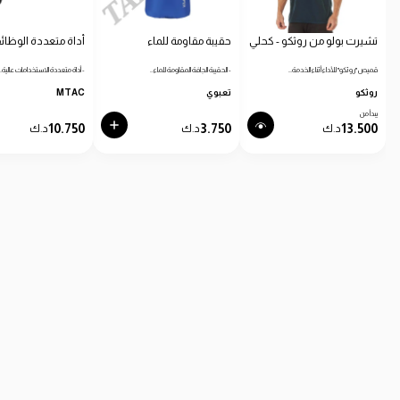
تشيرت بولو من روثكو - كحلي
حقيبة مقاومة للماء
أداة متعددة الوظائ
قميص "روثكو" للأداء أثناء الخدمة…
- الحقيبة الجافة المقاومة للماء…
- أداة متعددة الاستخدامات عالية…
روثكو
تعبوي
MTAC
يبدأ من
10.750
3.750
13.500
د.ك
د.ك
د.ك