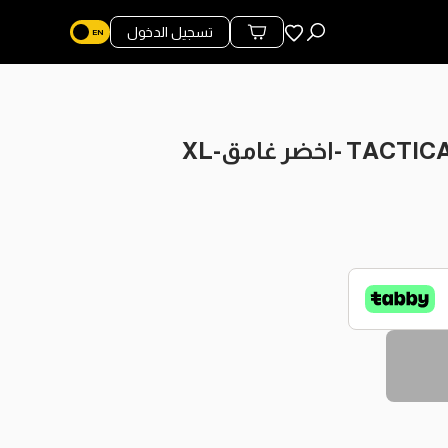
المفضلة
تسجيل الدخول
محتويات السلة
ر غامق-XL