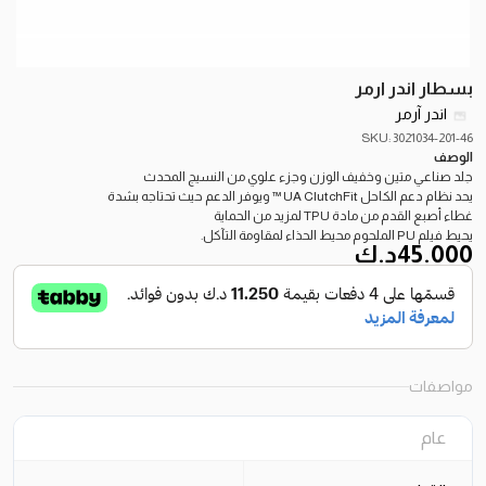
بسطار اندر ارمر
اندر آرمر
SKU: 3021034-201-46
الوصف
جلد صناعي متين وخفيف الوزن وجزء علوي من النسيج المحدث
يحد نظام دعم الكاحل UA ClutchFit ™ ويوفر الدعم حيث تحتاجه بشدة
غطاء أصبع القدم من مادة TPU لمزيد من الحماية
يحيط فيلم PU الملحوم محيط الحذاء لمقاومة التآكل.
45.000
د.ك
مواصفات
عام