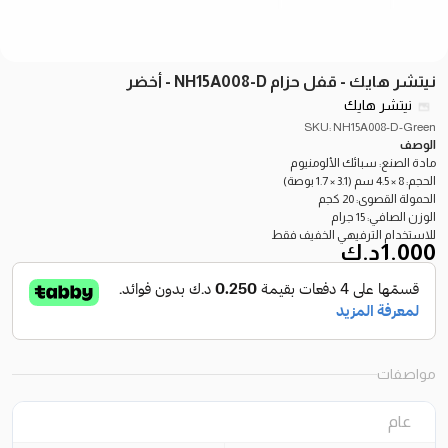
نيتشر هايك - قفل حزام NH15A008-D - أخضر
نيتشر هايك
SKU: NH15A008-D-Green
الوصف
مادة الصنع: سبائك الألومنيوم
الحجم: 8 × 4.5 سم (3.1 × 1.7 بوصة)
الحمولة القصوى: 20 كجم
الوزن الصافي: 15 جرام
للاستخدام الترفيهي الخفيف فقط
1.000
د.ك
مواصفات
عام