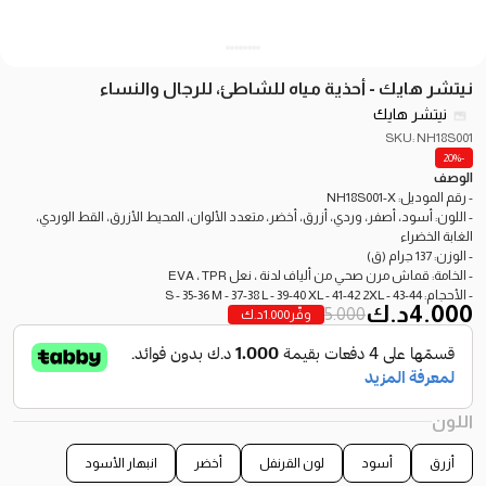
نيتشر هايك - أحذية مياه للشاطئ، للرجال والنساء
نيتشر هايك
SKU: NH18S001
-20%
الوصف
- رقم الموديل: NH18S001-X
- اللون: أسود، أصفر، وردي، أزرق، أخضر، متعدد الألوان، المحيط الأزرق، القط الوردي،
الغابة الخضراء
- الوزن: 137 جرام (ق)
- الخامة: قماش مرن صحي من ألياف لدنة ، نعل EVA ، TPR
- الأحجام: S - 35-36 M - 37-38 L - 39-40 XL - 41-42 2XL - 43-44
4.000
د.ك
5.000
وفّر
1.000
د.ك
اللون
أزرق
أسود
لون القرنفل
أخضر
انبهار الأسود