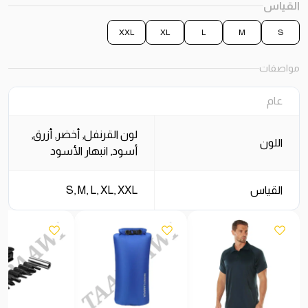
القياس
XXL
XL
L
M
S
مواصفات
عام
لون القرنفل, أخضر, أزرق,
اللون
أسود, انبهار الأسود
القياس
S, M, L, XL, XXL