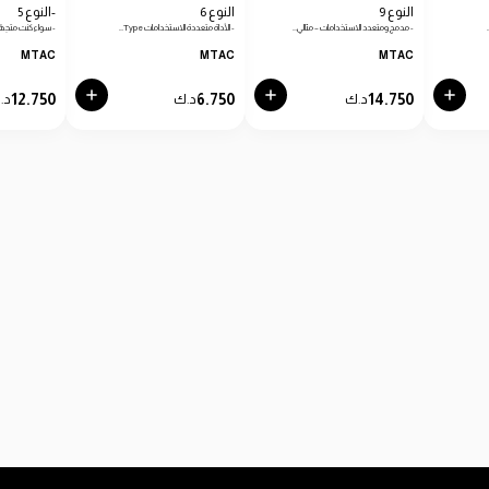
النوع 9
النوع 6
-النوع 5
- مدمج ومتعدد الاستخدامات – مثالي…
- الأداة متعددة الاستخدامات Type…
- سواء كنت متجهًا
MTAC
MTAC
MTAC
12.750
6.750
14.750
د.ك
د.ك
د.