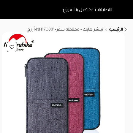
التصنيفات
اتصل بنا
الفروع
الرئيسية
نيتشر هايك - محفظة سفر-NH17C001-أزرق