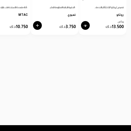
قميص "روثكو" للأداء أثناء الخدمة…
- الحقيبة الجافة المقاومة للماء…
- أداة متعددة الاستخدامات عالية…
روثكو
تعبوي
MTAC
يبدأ من
10.750
3.750
13.500
د.ك
د.ك
د.ك