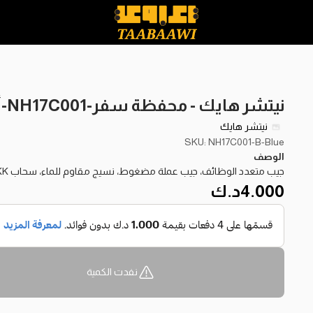
نيتشر هايك - محفظة سفر-NH17C001-أزرق
نيتشر هايك
SKU: NH17C001-B-Blue
الوصف
جيب متعدد الوظائف، جيب عملة مضغوط، نسيج مقاوم للماء، سحاب YKK مخصص.
4.000
د.ك
نفدت الكمية