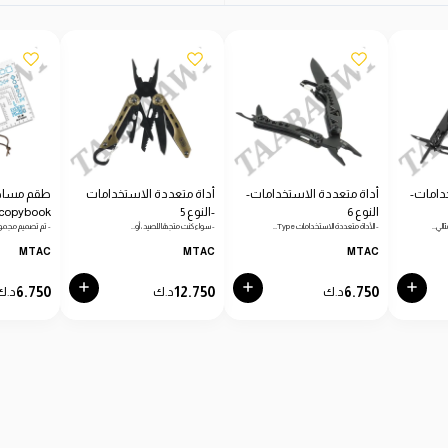
دامات-
أداة متعددة الاستخدامات-
أداة متعددة الاستخدامات
طقم مساطر
النوع 6
-النوع 5
copybook
الي…
- الأداة متعددة الاستخدامات Type…
- سواء كنت متجهًا للصيد، أو…
- تم تصميم مجمو
MTAC
MTAC
MTAC
6.750
12.750
6.750
د.ك
د.ك
د.ك