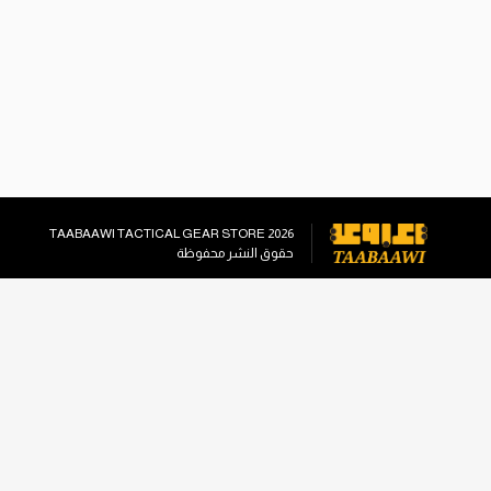
TAABAAWI TACTICAL GEAR STORE
2026
حقوق النشر محفوظة
وسائل التواصل الاجتماعي
info@taabaawi.com
+96555558221