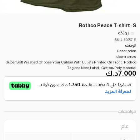
Rothco Peace T-shirt -S
روثكو
SKU: 60057-S
الوصف
Description
down arrow
Super Soft Washed Choose Your Caliber With Bullets Printed On Front , Rothco
Tagless Neck Label , Cotton/Poly Material
7.000
د.ك
مواصفات
عام