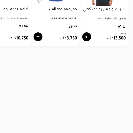
تشيرت بولو من روثكو - كحلي
حقيبة مقاومة للماء
أداة متعددة الوظائ
قميص "روثكو" للأداء أثناء الخدمة…
- الحقيبة الجافة المقاومة للماء…
- أداة متعددة الاستخدامات عالية…
روثكو
تعبوي
MTAC
يبدأ من
10.750
3.750
13.500
د.ك
د.ك
د.ك