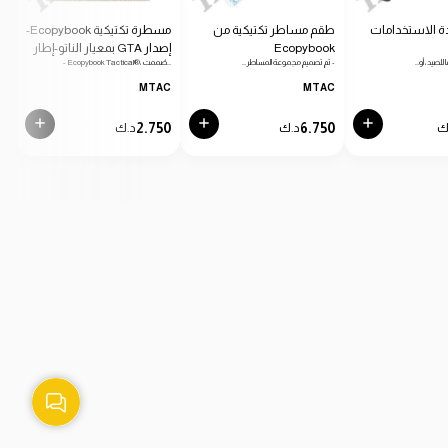
ة الاستخدامات
طقم مساطر تكتيكية من
مسطرة تكتيكية Ecopybook-
Ecopybook
إصدار GTA بمعيار الناتو-إطار
دائرية
 للصيد، أو…
- تم تصميم مجموعة المساطر…
- Ecopybook Tactical®، صُممت…
- من
أزرق
C
MTAC
MTAC
0
2.750
6.750
ك
د.ك
د.ك