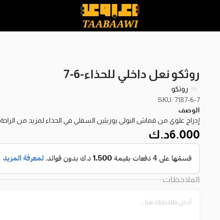
روثكو نعل داخلي للحذاء-6-7
روثكو
SKU: 7187-6-7
الوصف
إدراج علوي من قماش البولي يوريثين السفلي في الحذاء لمزيد من الر
6.000
د.ك
الملاحظات