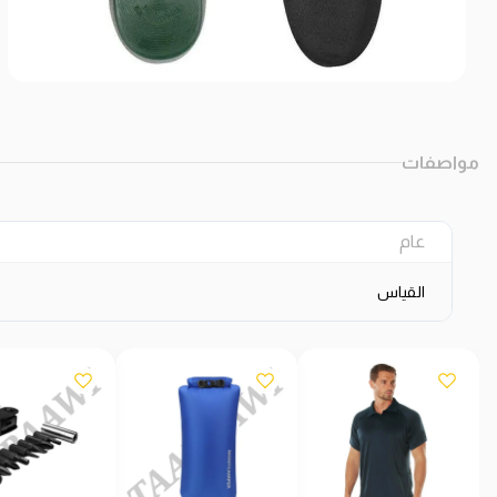
مواصفات
عام
القياس